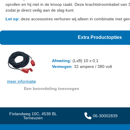
oprollen en hij niet in de knoop raakt. Deze krachtstroomkabel van
zodat je direct veilig aan de slag kunt.
Let op:
deze accessoires verhuren wij alleen in combinatie met gere
Extra Productopties
Krachtstroomkabel 32A 10 met
Afmeting:
(LxB) 10 x 0,1
Vermogen
: 32 ampere / 380 volt
meer informatie
Een beoordeling toevoegen
Finlandweg 10C, 4538 BL
06-30002839
Terneuzen