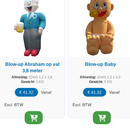
Blow-up Abraham op vat
Blow-up Baby
3,8 meter
Afmeting:
(DxH) 1,2 x 3,8
Afmeting:
(DxH) 1,2 x 3,0
Gewicht
: 5 KG
Gewicht
: 5 KG
€
41,32
Vanaf
€
41,32
Vanaf
Excl. BTW
Excl. BTW