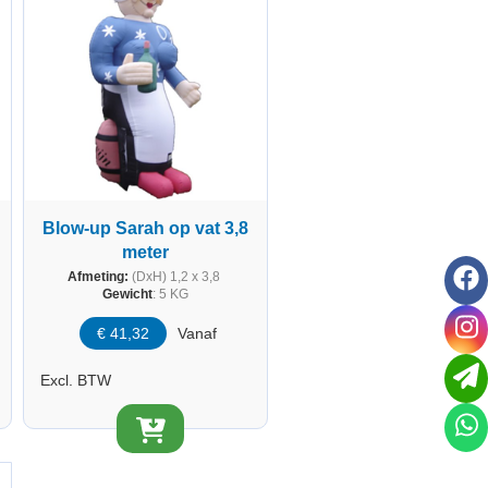
Blow-up Sarah op vat 3,8
meter
f
Afmeting:
(DxH) 1,2 x 3,8
Gewicht
: 5 KG
i
€
41,32
Vanaf
Excl. BTW