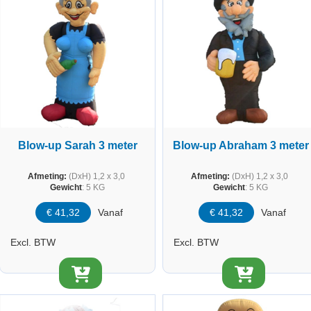
Blow-up Sarah 3 meter
Blow-up Abraham 3 meter
Afmeting:
(DxH) 1,2 x 3,0
Afmeting:
(DxH) 1,2 x 3,0
Gewicht
: 5 KG
Gewicht
: 5 KG
€
41,32
Vanaf
€
41,32
Vanaf
Excl. BTW
Excl. BTW