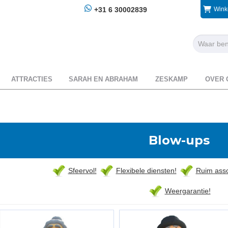
+31 6 30002839
Wink
ATTRACTIES
SARAH EN ABRAHAM
ZESKAMP
OVER 
Blow-ups
Sfeervol!
Flexibele diensten!
Ruim asso
Weergarantie!